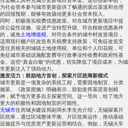
性金融工具补充城市更新项目资本金。这些创新举措，
为社会资本参与城市更新提供了畅通的退出渠道和合理
的回报预期，能够有效撬动更多社会资本投入。
同时，积极落实税费优惠政策。对在城市更新项目中提
供公益性设施、促进产业转型升级、符合税收优惠条件
的，减免
土地增值税
。对符合条件的城中村改造项目，
适用现行棚户区改造有关税费支持政策，可免征改造安
置住房相关的城镇土地使用税、单位和个人印花税，可
免征城市基础设施配套费等行政事业性收费和政府性基
金。这些“真金白银”的优惠，切实降低了项目成本，为城
市更新注入了强劲动力。
激发活力：鼓励地方首创，探索片区统筹新模式
城市更新是一项复杂的系统工程，需要因地制宜、分类
施策。《政策措施》明确表示，鼓励发挥基层首创精
神，赋予地方更多自主探索空间。这一导向，给了地方
更大的积极性和因地制宜的可能性。
无锡市
住房城乡建设局副局长李先光介绍，无锡探索片
区统筹，通过区域整体平衡、片区统筹运作，推动基础
设施提升与优质资产更新运营相结合。例如，无锡火车