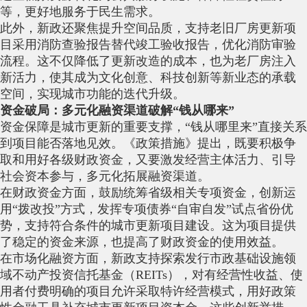
等，更好地服务于民生需求。
此外，新政还聚焦提升空间品质，支持老旧厂房更新项
目采用消防查验报告替代竣工验收报告，优化消防审验
流程。这不仅降低了更新改造的成本，也为老厂房注入
新活力，使其成为文化创意、科技创新等新业态的承载
空间，实现城市功能的迭代升级。
资金破局：多元化融资渠道破解“钱从哪来”
资金保障是城市更新的重要支撑，“钱从哪里来”直接关系
到项目能否落地见效。《政策措施》提出，既要积极争
取和用好各级财政资金，又要激发经营主体活力、引导
社会资本参与，多元化拓展融资渠道。
在财政资金方面，鼓励统筹省级相关专项资金，创新运
用“拨改投”方式，发挥专项债券“自审自发”试点省份优
势，支持符合条件的城市更新项目建设。这为项目提供
了稳定的资金来源，也提高了财政资金的使用效益。
在市场化融资方面，新政支持探索发行市政基础设施领
域不动产投资信托基金（REITs），对有经营性收益、使
用者付费明确的项目允许采取特许经营模式，用好政策