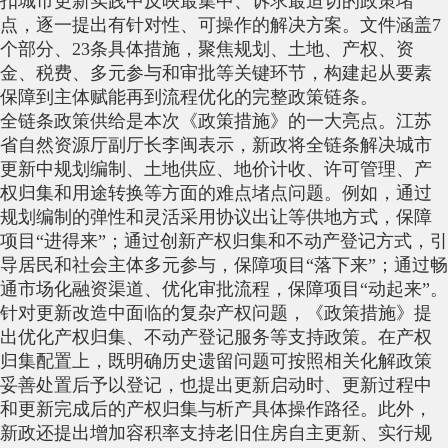
扣城市更新实践中反映最集中、诉求最迫切的政策堵
点，逐一提出有针对性、可操作的解决方案。文件涵盖7
个部分、23条具体措施，聚焦规划、土地、产权、资
金、税费、多元参与和审批等关键环节，构建起从要素
保障到主体赋能再到流程优化的完整政策链条。
全链条政策供给是本次《政策措施》的一大亮点。江苏
省自然资源厅副厅长李闽表示，新政将全链条解决城市
更新中规划编制、土地供应、地价计收、许可管理、产
权归集和用途转换等方面的难点堵点问题。例如，通过
规划编制的弹性和灵活采用协议出让等供地方式，保障
项目“进得来”；通过创新产权归集和不动产登记方式，引
导居民和社会主体多元参与，保障项目“落下来”；通过畅
通市场化融资渠道、优化审批流程，保障项目“动起来”。
针对更新改造中面临的复杂产权问题，《政策措施》提
出优化产权归集、不动产登记服务等支持政策。在产权
归集配置上，既明确历史遗留问题可按照相关化解政策
妥善处置后予以登记，也提出更新启动时、更新过程中
和更新完成后的产权归集与析产具体操作路径。此外，
新政还提出增加容积率支持老旧住房自主更新、实行规