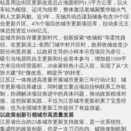
站及周边街区更新改造总占地面积约1.5平方公里，以火
车站为枢纽、运河为纽带，整体激活老城厢繁华烟火气
和人文新风貌。近3年，无锡共动态谋划储备包含39个综
合更新片区、476个项目的城市更新项目库，拉动多元主
体总投资近1600亿元。
盐城市则在存量更新时代，创新探索“收储租”等柔性路
径。在更新渎上·老西门城中村片区时，政府收储改造少
部分闲置房屋，以政府主导的小样本示范项目为牵引，
吸引当地居民自主更新和社会资本参与，增加超1500平
方米沿街经营面积，20余家特色小店入驻，实现了从“大
拆大建”到“微改造、精提升”的转变。
江苏正一体推进高质量开展城市更新三年行动计划、城
市更新项目库建设，同时建立重点项目挂钩联系工作机
制，协调解决项目推进中的具体问题，推动政策精准对
接。这些探索实践，不仅为江苏城市更新积累了宝贵经
验，也为全国城市更新工作提供了有益借鉴。
以政策创新引领城市高质量发展
江苏省出台的23条城市更新支持政策，是一次系统性、
集成性的政策创新，也是一次刀刃向内、破除体制机制