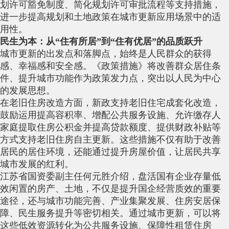
划许可豁免制度、简化规划许可审批流程等支持措施，
进一步提高规划和土地政策在城市更新应用场景中的适
用性。
民生为本：从“住有所居”到“住有优居”的品质跃升
城市更新的出发点和落脚点，始终是人民群众的获得
感、幸福感和安全感。《政策措施》将改善群众居住条
件、提升城市功能作为政策发力点，突出以人民为中心
的发展思想。
在老旧住房改造方面，新政支持老旧住宅成套化改造，
鼓励运用提高容积率、增配公共服务设施、允许缴存人
家庭提取住房公积金并提高贷款额度、提供财政补贴等
方式支持老旧住房自主更新。这些措施不仅有助于改善
居民的居住环境，还能通过提升房屋价值，让居民共享
城市发展的红利。
江苏省国资委副主任何元胜介绍，盘活国有企业存量低
效闲置的房产、土地，不仅是提升国企经营质效的重要
途径，还与城市功能完善、产业集聚发展、住房安居保
障、民生服务提升等密切相关。通过城市更新，可以将
这些低效资源转化为公共服务设施、保障性租赁住房