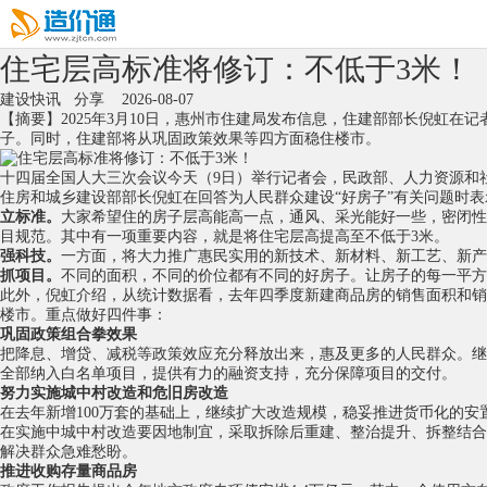
住宅层高标准将修订：不低于3米！
建设快讯
分享
2026-08-07
【摘要】2025年3月10日，惠州市住建局发布信息，住建部部长倪虹
子。同时，住建部将从巩固政策效果等四方面稳住楼市。
十四届全国人大三次会议今天（9日）举行记者会，民政部、人力资源和
住房和城乡建设部部长倪虹在回答为人民群众建设“好房子”有关问题时
立标准。
大家希望住的房子层高能高一点，通风、采光能好一些，密闭性
目规范。其中有一项重要内容，就是将住宅层高提高至不低于3米。
强科技。
一方面，将大力推广惠民实用的新技术、新材料、新工艺、新产
抓项目。
不同的面积，不同的价位都有不同的好房子。让房子的每一平方
此外，倪虹介绍，从统计数据看，去年四季度新建商品房的销售面积和销
楼市。重点做好四件事：
巩固政策组合拳效果
把降息、增贷、减税等政策效应充分释放出来，惠及更多的人民群众。继
全部纳入白名单项目，提供有力的融资支持，充分保障项目的交付。
努力实施城中村改造和危旧房改造
在去年新增100万套的基础上，继续扩大改造规模，稳妥推进货币化的
在实施中城中村改造要因地制宜，采取拆除后重建、整治提升、拆整结合
解决群众急难愁盼。
推进收购存量商品房