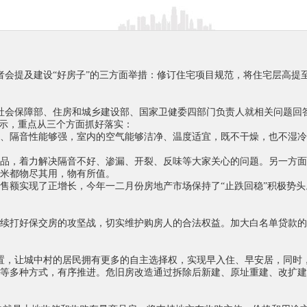
在记者会提及建设“好房子”的三方面举措：修订住宅项目规范，将住宅层高
社会保障部、住房和城乡建设部、国家卫健委四部门负责人就相关问题回
表示，重点从三个方面抓好落实：
、隔音性能够强，室内的空气能够洁净、温度适宜，既不干燥，也不湿冷
品，着力解决隔音不好、渗漏、开裂、反味等大家关心的问题。另一方面
米都物尽其用，物有所值。
售额实现了正增长，今年一二月份房地产市场保持了“止跌回稳”积极势
续打好保交房的攻坚战，切实维护购房人的合法权益。加大白名单贷款的投
安置，让城中村的居民拥有更多的自主选择权，实现早入住、早安居，同时
等多种方式，有序推进。危旧房改造通过拆除后新建、原址重建、改扩建