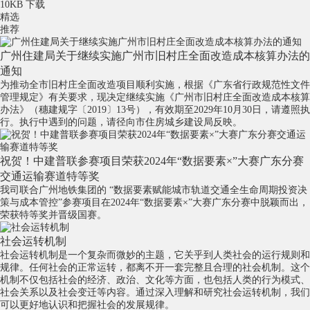
10KB
下载
精选
推荐
广州住建局关于继续实施广州市旧村庄全面改造成本核算办法的
通知
为推动全市旧村庄全面改造项目顺利实施，根据《广东省行政规范性文件
管理规定》有关要求，现决定继续实施《广州市旧村庄全面改造成本核算
办法》（穗建规字〔2019〕13号），有效期至2029年10月30日，请遵照执
行。执行中遇到的问题，请径向市住房城乡建设局反映。
祝贺！中建普联参赛项目荣获2024年“数据要素×”大赛广东分赛
交通运输赛道特等奖
我司联合广州地铁集团的 “数据要素赋能城市轨道交通全生命周期投资决
策与成本管控”参赛项目在2024年“数据要素×”大赛广东分赛中脱颖而出，
荣获特等奖并晋级国赛。
社会运转机制
社会运转机制是一个复杂而微妙的主题，它关乎到人类社会的运行规则和
规律。任何社会的正常运转，都离不开一套完整且合理的社会机制。这个
机制不仅包括社会的经济、政治、文化等方面，也包括人类的行为模式、
社会关系以及社会变迁等内容。通过深入理解和研究社会运转机制，我们
可以更好地认识和把握社会的发展规律。