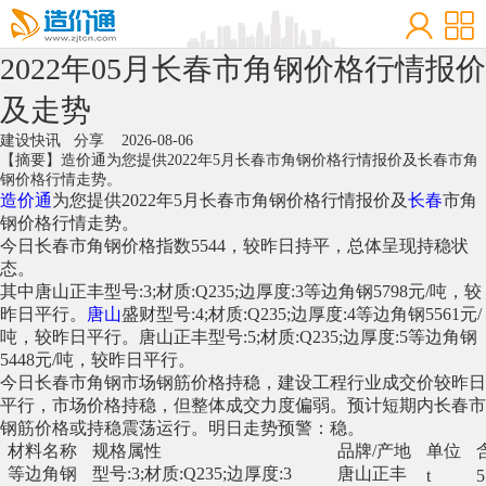
2022年05月长春市角钢价格行情报价
及走势
建设快讯
分享
2026-08-06
【摘要】造价通为您提供2022年5月长春市角钢价格行情报价及长春市角
钢价格行情走势。
造价通
为您提供2022年5月长春市角钢价格行情报价及
长春
市角
钢价格行情走势。
今日长春市角钢价格指数5544，较昨日持平，总体呈现持稳状
态。
其中唐山正丰型号:3;材质:Q235;边厚度:3等边角钢5798元/吨，较
昨日平行。
唐山
盛财型号:4;材质:Q235;边厚度:4等边角钢5561元/
吨，较昨日平行。唐山正丰型号:5;材质:Q235;边厚度:5等边角钢
5448元/吨，较昨日平行。
今日长春市角钢市场钢筋价格持稳，建设工程行业成交价较昨日
平行，市场价格持稳，但整体成交力度偏弱。预计短期内长春市
钢筋价格或持稳震荡运行。明日走势预警：稳。
材料名称
规格属性
品牌/产地
单位
等边角钢
型号:3;材质:Q235;边厚度:3
唐山正丰
t
5