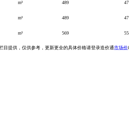
m³
489
47
m³
489
47
m³
569
55
栏目提供
，仅供参考，
更新更全的
具体价格
请登录造价通
市场价