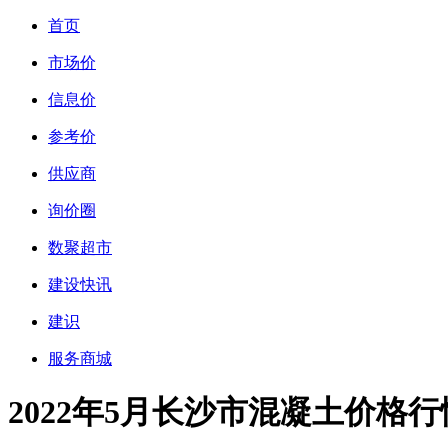
首页
市场价
信息价
参考价
供应商
询价圈
数聚超市
建设快讯
建识
服务商城
2022年5月长沙市混凝土价格