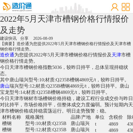
2022年5月天津市槽钢价格行情报价
及走势
建设快讯
分享
2026-08-09
【摘要】造价通为您提供2022年5月天津市槽钢价格行情报价及天津市槽
钢价格行情走势。
造价通
为您提供2022年5月天津市槽钢价格行情报价及
天津
市槽
钢价格行情走势。
今日天津市槽钢价格指数5036，较昨日持平，总体呈现持稳状
态。
其中唐山瑞兴型号:10;材质:Q235B槽钢4869元/t，较昨日持平。
唐山
瑞兴型号:12;材质:Q235B槽钢4869元/t，较昨日持平。唐山
宝龙型号:14;材质:Q235B槽钢4869元/t，较昨日持平。
今日天津市钢材市场槽钢价格持稳，建设工程行业成交价与昨日
对比持平，市场价格持平，但整体成交力度偏弱。预计短期内天
津市槽钢价格或持稳震荡运行。明日走势预警：稳。
材料名称
规格属性
品牌/产地
单位
含税价
除
槽钢
型号:10;材质:Q235B
唐山瑞兴
t
4869
43
槽钢
型号:12;材质:Q235B
唐山瑞兴
t
4869
43