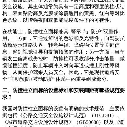
安全设施。其主体通常为具有一定高度和强度的柱状结
构，表面贴附高反光膜或涂覆醒目的黄黑、红白等对比
色条纹，以增强夜间或低能见度条件下的可视性。
在功能上，防撞柱立面标兼具“警示”与“防护”双重作
用。一方面，它通过鲜明的色彩和反光特性，向驾驶员
清晰标示道路边界、转弯半径、障碍物位置等关键信
息，起到视觉引导和提前预警的作用；另一方面，当车
辆发生偏离或失控时，防撞柱可吸收部分冲击能量，减
缓碰撞强度，防止车辆冲入对向车道或撞上刚性障碍
物，从而保护驾乘人员安全。因此，它是现代道路安
全“主动预防+被动防护”体系中的重要组成部分。
二、防撞柱立面标的设置标准和安装间距有哪些规范要
求？
我国对防撞柱立面标的设置有明确的技术规范，主要依
据包括《公路交通安全设施设计规范》（JTGD81）、
《城市道路交通设施设计规范》（GB50688）以及《道