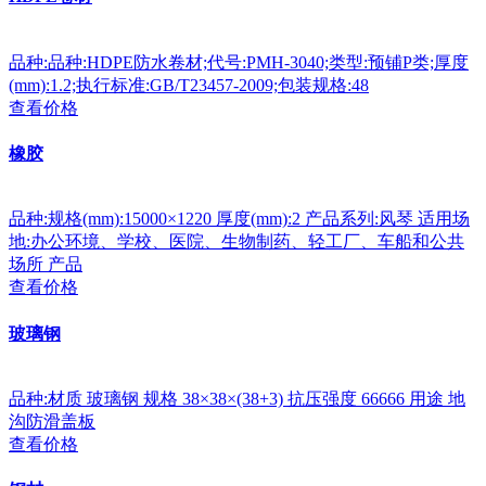
品种:品种:HDPE防水卷材;代号:PMH-3040;类型:预铺P类;厚度
(mm):1.2;执行标准:GB/T23457-2009;包装规格:48
查看价格
橡胶
品种:规格(mm):15000×1220 厚度(mm):2 产品系列:风琴 适用场
地:办公环境、学校、医院、生物制药、轻工厂、车船和公共
场所 产品
查看价格
玻璃钢
品种:材质 玻璃钢 规格 38×38×(38+3) 抗压强度 66666 用途 地
沟防滑盖板
查看价格