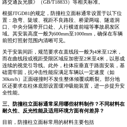
路交通反光膜》（GB/T18833）等相关标准。
根据JTGD81的规定，防撞柱立面标通常设置于以下位
置：急弯、陡坡、视距不良路段、桥梁两端、隧道洞
口、中央分隔带开口处、人行横道前端等事故易发区
域。其安装高度一般为600mm至1000mm，确保在车辆
前照灯照射范围内清晰可见。
关于安装间距，规范要求在直线段一般为4米至12米，
而在曲线段或视距受限区域应加密至2米至4米，以形成
连续的视觉引导线。此外，柱体应垂直于路面安装，基
础需牢固，抗冲击性能应满足车辆以一定速度（如
30km/h）正面碰撞时不发生整体倾覆或断裂。部分地
区还要求在柱体底部设置缓冲吸能装置，进一步提升安
全性能。
三、防撞柱立面标通常采用哪些材料制作？不同材料在
耐久性、反光性能及适用环境方面有何差异？
目前，防撞柱立面标常用的材料主要包括