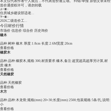
本文仅代表作者个人观点，不代表造价通立场。
纠错/举报
原创文章未经
造价通授权许可，请勿转载
上一篇：
住房城乡建设部适老...
下一篇：
2026二级造价工...
今日材价行情
市场价
信息价
综合价
历史询价
橡木
品种:树种 橡木 厚度:1.8cm 长度:2.6M宽度:20cm
查看价格
橡胶木
品种:品种:橡胶木,规格:300,材质要求:橡木,备注:超宽超高超厚另计算,材
质:橡木
查看价格
天然橡胶
品种:天然橡胶
查看价格
木方
品种:品种:木龙骨;规格(mm):20×30;长度(mm):2500;包装规格:5条/扎;说明:
小
查看价格