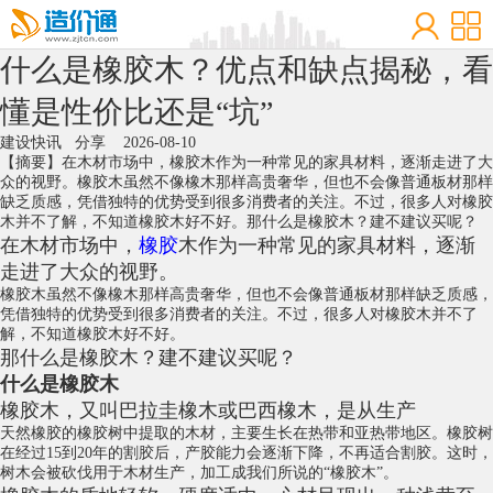
什么是橡胶木？优点和缺点揭秘，看
懂是性价比还是“坑”
建设快讯
分享
2026-08-10
【摘要】在木材市场中，橡胶木作为一种常见的家具材料，逐渐走进了大
众的视野。橡胶木虽然不像橡木那样高贵奢华，但也不会像普通板材那样
缺乏质感，凭借独特的优势受到很多消费者的关注。不过，很多人对橡胶
木并不了解，不知道橡胶木好不好。那什么是橡胶木？建不建议买呢？
在木材市场中，
橡胶
木作为一种常见的家具材料，逐渐
走进了大众的视野。
橡胶木
虽然不像
橡木
那样高贵奢华，但也不会像普通板材那样缺乏质感，
凭借独特的优势受到很多消费者的关注。不过，很多人对橡胶木并不了
解，不知道橡胶木好不好。
那什么是橡胶木？建不建议买呢？
什么是橡胶木
橡胶木，又叫巴拉圭橡木或巴西橡木，是从生产
天然橡胶
的橡胶树中提取的木材，主要生长在热带和亚热带地区。橡胶树
在经过15到20年的割胶后，产胶能力会逐渐下降，不再适合割胶。这时，
树木会被砍伐用于木材生产，加工成我们所说的“橡胶木”。