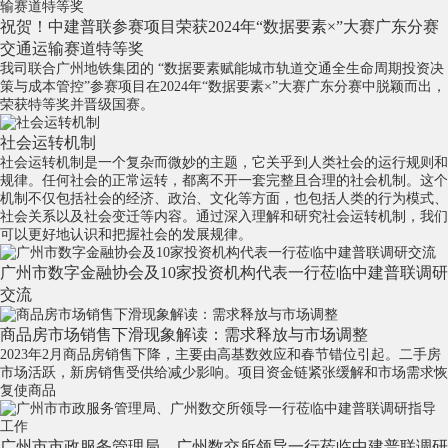
祝贺！中建普联参赛项目荣获2024年“数据要素×”大赛广东分赛
交通运输赛道特等奖
我司联合广州地铁集团的 “数据要素赋能城市轨道交通全生命周期投资决
策与成本管控”参赛项目在2024年“数据要素×”大赛广东分赛中脱颖而出，
荣获特等奖并晋级国赛。
社会运转机制
社会运转机制是一个复杂而微妙的主题，它关乎到人类社会的运行规则和
规律。任何社会的正常运转，都离不开一套完整且合理的社会机制。这个
机制不仅包括社会的经济、政治、文化等方面，也包括人类的行为模式、
社会关系以及社会变迁等内容。通过深入理解和研究社会运转机制，我们
可以更好地认识和把握社会的发展规律。
广州市数字金融协会及10家投资机构代表一行莅临中建普联调研
交流
商品房市场销售下滑现象解读：需求释放与市场调整
2023年2月商品房销售下降，主要由高基数效应和春节错位引起。二手房
市场活跃，新房销售受供给减少影响。项目资金链紧张缓解和市场需求恢
复使商品
广州市市政服务管理局、广州数交所领导一行莅临中建普联调研