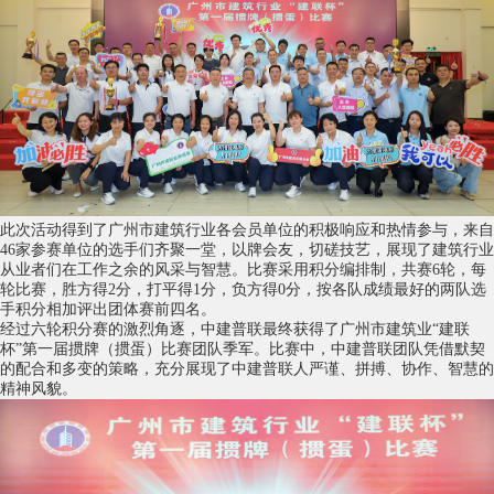
此次活动得到了广州市建筑行业各会员单位的积极响应和热情参与，来自
46家参赛单位的选手们齐聚一堂，以牌会友，切磋技艺，展现了建筑行业
从业者们在工作之余的风采与智慧。比赛采用积分编排制，共赛6轮，每
轮比赛，胜方得2分，打平得1分，负方得0分，按各队成绩最好的两队选
手积分相加评出团体赛前四名。
经过六轮积分赛的激烈角逐，中建普联最终获得了广州市建筑业“建联
杯”第一届掼牌（掼蛋）比赛团队季军。比赛中，中建普联团队凭借默契
的配合和多变的策略，充分展现了中建普联人严谨、拼搏、协作、智慧的
精神风貌。