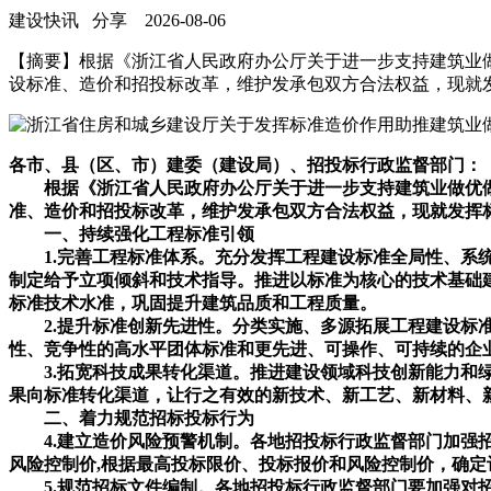
建设快讯
分享
2026-08-06
【摘要】根据《浙江省人民政府办公厅关于进一步支持建筑业做
设标准、造价和招投标改革，维护发承包双方合法权益，现就
各市、县（区、市）建委（建设局）、招投标行政监督部门：
根据《浙江省人民政府办公厅关于进一步支持建筑业做优做强
准、造价和招投标改革，维护发承包双方合法权益，现就发挥
一、持续强化工程标准引领
1.完善工程标准体系。充分发挥工程建设标准全局性、系统
制定给予立项倾斜和技术指导。推进以标准为核心的技术基础
标准技术水准，巩固提升建筑品质和工程质量。
2.提升标准创新先进性。分类实施、多源拓展工程建设标准
性、竞争性的高水平团体标准和更先进、可操作、可持续的企
3.拓宽科技成果转化渠道。推进建设领域科技创新能力和绿
果向标准转化渠道，让行之有效的新技术、新工艺、新材料、
二、着力规范招标投标行为
4.建立造价风险预警机制。各地招投标行政监督部门加强招
风险控制价,根据最高投标限价、投标报价和风险控制价，确
5.规范招标文件编制。各地招投标行政监督部门要加强对招