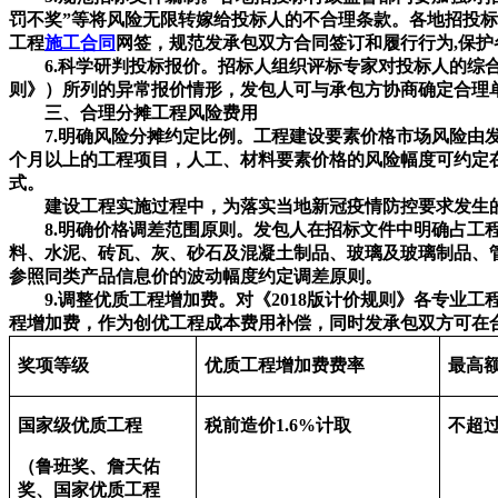
罚不奖”等将风险无限转嫁给投标人的不合理条款。各地招投
工程
施工合同
网签，规范发承包双方合同签订和履行行为,保护
6.科学研判投标报价。招标人组织评标专家对投标人的综合单
则》）所列的异常报价情形，发包人可与承包方协商确定合理
三、合理分摊工程风险费用
7.明确风险分摊约定比例。工程建设要素价格市场风险由发
个月以上的工程项目，人工、材料要素价格的风险幅度可约定
式。
建设工程实施过程中，为落实当地新冠疫情防控要求发生的人
8.明确价格调差范围原则。发包人在招标文件中明确占工程
料、水泥、砖瓦、灰、砂石及混凝土制品、玻璃及玻璃制品、
参照同类产品信息价的波动幅度约定调差原则。
9.调整优质工程增加费。对《2018版计价规则》各专业
程增加费，作为创优工程成本费用补偿，同时发承包双方可在
奖项等级
优质工程增加费费率
最高
国家级优质工程
税前造价1.6%计取
不超过
（鲁班奖、詹天佑
奖、国家优质工程