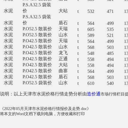
P.S.A32.5 袋装
水泥
价
大站
t
532
471
1
P.S.A32.5 袋装
水泥
价
盾石
t
564
499
1
水泥
P.O52.5 散装价
天瑞
t
605
535
1
水泥
P.O52.5 散装价
山水
t
589
521
1
水泥
P.O42.5 散装价
天瑞
t
564
499
1
水泥
P.O42.5 散装价
山水
t
568
503
1
水泥
P.O42.5 散装价
龙飞
t
548
485
1
水泥
P.O42.5 散装价
正通
t
558
494
1
水泥
P.O42.5 散装价
大站
t
558
494
1
水泥
P.O42.5 散装价
曲寨
t
564
499
1
水泥
P.O42.5 散装价
盾石
t
568
503
1
水泥
P.O52.5 袋装价
山水
t
610
540
1
说明：以上天津市水泥价格行情走势分析由
造价通
市场行情栏目
《2022年05月天津市水泥价格行情报价及走势.doc》
将本文的Word文档下载到电脑，方便收藏和打印