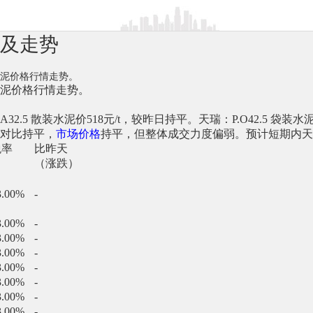
价及走势
水泥价格行情走势。
泥价格行情走势。
。
S.A32.5 散装水泥价518元/t，较昨日持平。天瑞：P.O42.5 袋装
对比持平，
市场价格
持平，但整体成交力度偏弱。预计短期内天
税率
比昨天
（涨跌）
3.00%
-
3.00%
-
3.00%
-
3.00%
-
3.00%
-
3.00%
-
3.00%
-
3.00%
-