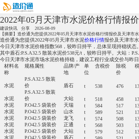
2022年05月天津市水泥价格行情报
建设快讯
分享
2026-08-09
【摘要】造价通为您提供2022年05月天津市水泥价格行情报价及天津市
造价通
为您提供2022年05月天津市水泥
价格行情
报价及天津市水
今日天津市水泥价格指数568，较昨日持平，总体呈现持稳状态
其中盾石:P.S.A32.5 散装水泥价538元/t，较昨日持平。大站：P.
今日天津市水泥市场水泥价格持稳，建设工程行业成交价与昨日
材料名
规格属性
品牌/产
单
含税价
除税
称
地
位
价
P.S.A32.5 散装
水泥
价
盾石
t
538
476
1
P.S.A32.5 散装
水泥
价
大站
t
518
458
1
水泥
P.O42.5 袋装价
天瑞
t
584
517
1
水泥
P.O42.5 袋装价
山水
t
589
521
1
水泥
P.O42.5 袋装价
龙飞
t
574
508
1
水泥
P.O42.5 袋装价
正通
t
568
503
1
水泥
P.O42.5 袋装价
大站
t
579
512
1
水泥
P.O42.5 袋装价
盾石
t
589
521
1