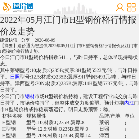
2022年05月江门市H型钢价格行情报
价及走势
建设快讯
分享
2026-08-09
【摘要】造价通为您提供2022年05月江门市H型钢价格行情报价及江门市
H型钢价格行情走势。
今日
江门市
H
型钢
价格指数
5411
，
与
昨日持平，总体呈现持稳状
态。
其中莱钢型号:10;材质:Q235B;翼厚:8H型钢5523元/吨，与昨日持
平。
日照
型号:12.5;材质:Q235B;翼厚:9H型钢5493元/吨，与昨日
持平。津西型号:70N;材质:Q235B;翼厚:14H型钢5737元/吨，与昨
日持平。
今日江门市
钢材
市场H型钢价格持稳，建设工程行业成交价与昨
日持平，市场价格持平，但整体成交力度偏弱。预计短期
内江
门
市H型钢价格或持稳震荡运行。明日走势预警：稳。
材料名称
规格属性
品牌/产地
单位
H型钢
型号:10;材质:Q235B;翼厚:8
莱钢
t
H型钢
型号:12.5;材质:Q235B;翼厚:9
日照
t
H型钢
型号:70N;材质:Q235B;翼厚:14
津西
t