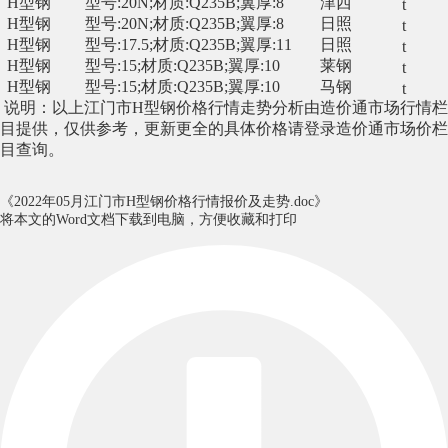
H型钢
型号:20N;材质:Q235B;翼厚:8
津西
t
H型钢
型号:20N;材质:Q235B;翼厚:8
日照
t
H型钢
型号:17.5;材质:Q235B;翼厚:11
日照
t
H型钢
型号:15;材质:Q235B;翼厚:10
莱钢
t
H型钢
型号:15;材质:Q235B;翼厚:10
马钢
t
说明：以上
江门市
H
型钢
价格行情走势分析由造价通
市场行情栏
目提供
，仅供参考，
更新更全的
具体价格
请登录造价通
市场价
栏
目查询。
《2022年05月江门市H型钢价格行情报价及走势.doc》
将本文的Word文档下载到电脑，方便收藏和打印